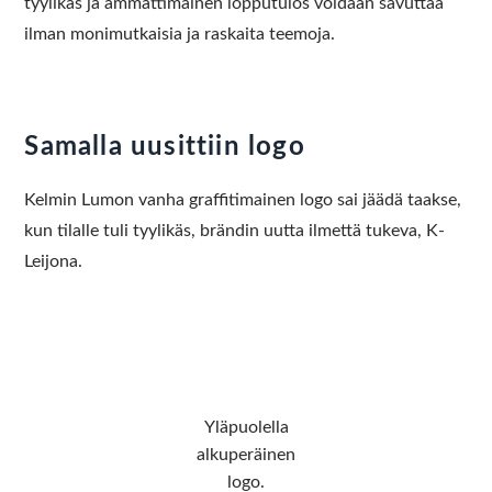
tyylikäs ja ammattimainen lopputulos voidaan savuttaa
ilman monimutkaisia ja raskaita teemoja.
Samalla uusittiin logo
Kelmin Lumon vanha graffitimainen logo sai jäädä taakse,
kun tilalle tuli tyylikäs, brändin uutta ilmettä tukeva, K-
Leijona.
Yläpuolella
alkuperäinen
logo.