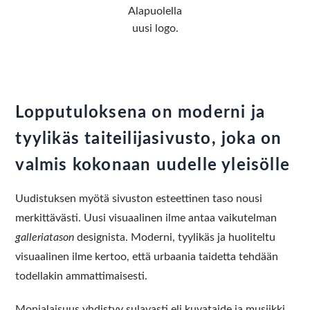
Alapuolella
uusi logo.
Lopputuloksena on moderni ja
tyylikäs taiteilijasivusto, joka on
valmis kokonaan uudelle yleisölle
Uudistuksen myötä sivuston esteettinen taso nousi
merkittävästi. Uusi visuaalinen ilme antaa vaikutelman
galleriatason
designista. Moderni, tyylikäs ja huoliteltu
visuaalinen ilme kertoo, että urbaania taidetta tehdään
todellakin ammattimaisesti.
Monialaisuus yhdistyy sulavasti eli kuvataide ja musiikki