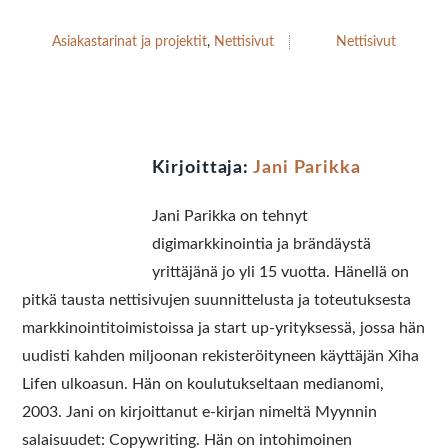
Asiakastarinat ja projektit
,
Nettisivut
Nettisivut
Kirjoittaja:
Jani Parikka
Jani Parikka on tehnyt
digimarkkinointia ja brändäystä
yrittäjänä jo yli 15 vuotta. Hänellä on
pitkä tausta nettisivujen suunnittelusta ja toteutuksesta
markkinointitoimistoissa ja start up-yrityksessä, jossa hän
uudisti kahden miljoonan rekisteröityneen käyttäjän Xiha
Lifen ulkoasun. Hän on koulutukseltaan medianomi,
2003. Jani on kirjoittanut e-kirjan nimeltä Myynnin
salaisuudet: Copywriting. Hän on intohimoinen